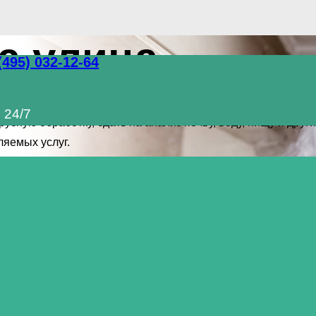
а улица
(495) 032-12-64
й комплекс услуг по уничтожению грызунов, тараканов и д
 24/7
сную обработку, сдать на анализ почву, воду, пищу и др
яемых услуг.