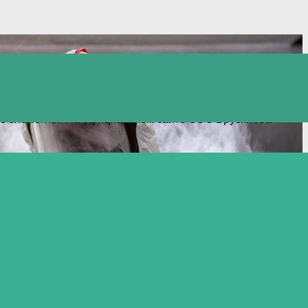
ругих опасных насекомых. Здесь же можно заказать
угие элементы. На официальном сайте СЭС Брусилова