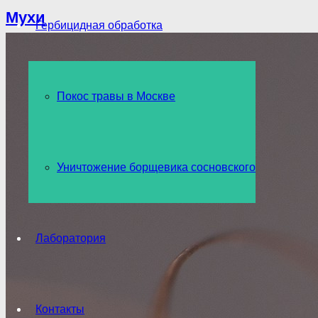
Мухи
Гербицидная обработка
Покос травы в Москве
Уничтожение борщевика сосновского
Лаборатория
Контакты