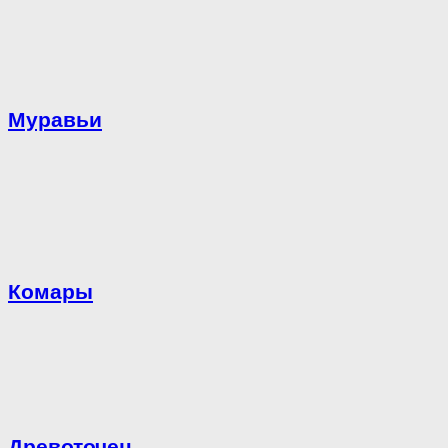
Муравьи
Комары
Древоточец