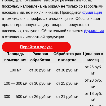
Процедура показывает высокую результативность,
поскольку направлена на борьбу не только со взрослыми
насекомыми, но и их личинками. Проводится
фумигация
в том числе и в профилактических целях. Обеспечивает
пролонгированную защиту товаров, продуктов от
насекомых, грызунов. Обязательной является
фумигация
в отношении импортной продукции.
Перейти к услуге
Площадь
Разовая
Обработка раз
Цена раз в
помещения
обработка
в квартал
месяц
от 26 руб.
100 м²
от 36 руб. м²
от 30 руб. м²
м²
от 20 руб.
100 — 300 м²
от 30 руб. м²
от 25 руб. м²
м²
от 18 руб.
300 — 500 м²
от 26 руб. м²
от 21 руб. м²
м²