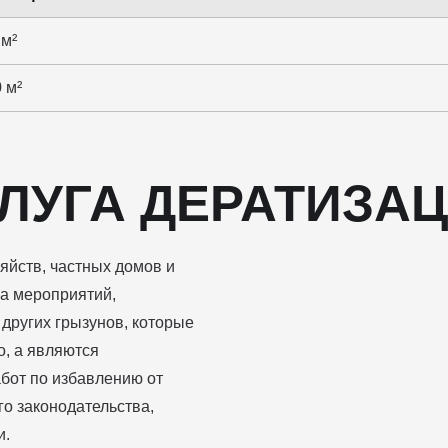
 м²
 м²
ЛУГА ДЕРАТИЗА
яйств, частных домов и
са мероприятий,
других грызунов, которые
о, а являются
бот по избавлению от
о законодательства,
и.