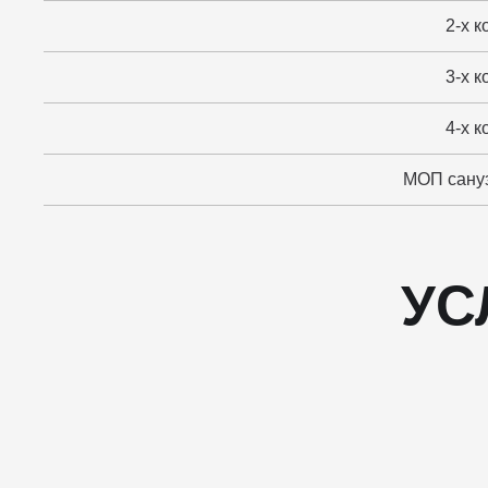
2-х к
3-х к
4-х к
МОП сануз
УС