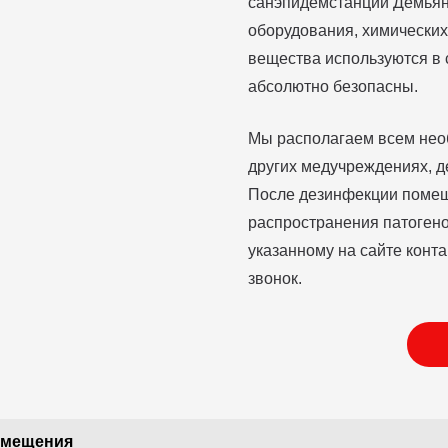
санэпидемстанции Демьян
оборудования, химических
вещества используются в с
абсолютно безопасны.
Мы располагаем всем нео
других медучреждениях, д
После дезинфекции помещ
распространения патогено
указанному на сайте конт
звонок.
омещения