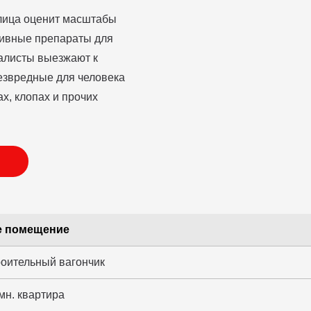
улица оценит масштабы
тивные препараты для
алисты выезжают к
езвредные для человека
х, клопах и прочих
 помещение
роительный вагончик
мн. квартира