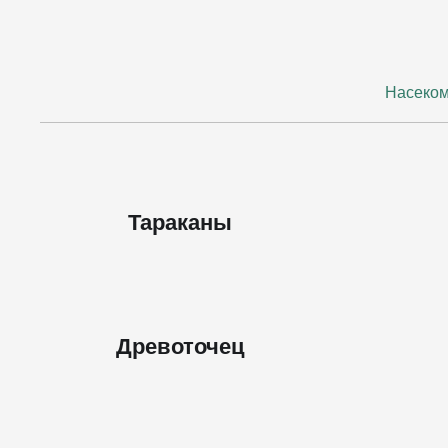
Насеко
Тараканы
Древоточец