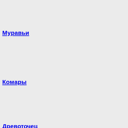
Муравьи
Комары
Древоточец