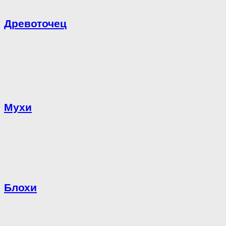
Древоточец
Мухи
Блохи