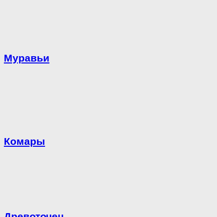
Муравьи
Комары
Древоточец