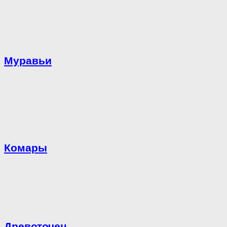
Муравьи
Комары
Древоточец