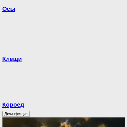
Осы
Клещи
Короед
Дезинфекция