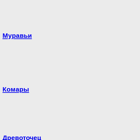
Муравьи
Комары
Древоточец