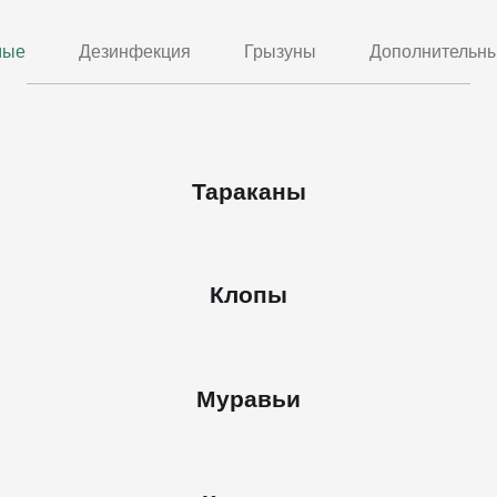
мые
Дезинфекция
Грызуны
Дополнительны
Тараканы
Клопы
Муравьи