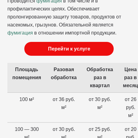
Проводится
фумигация
в том числе и в
профилактических целях. Обеспечивает
пролонгированную защиту товаров, продуктов от
насекомых, грызунов. Обязательной является
фумигация
в отношении импортной продукции.
Перейти к услуге
Площадь
Разовая
Обработка
Цена
помещения
обработка
раз в
раз в
квартал
месяц
100 м²
от 36 руб.
от 30 руб.
от 26
м²
м²
руб.
м²
100 — 300
от 30 руб.
от 25 руб.
от 20
м²
м²
м²
руб.