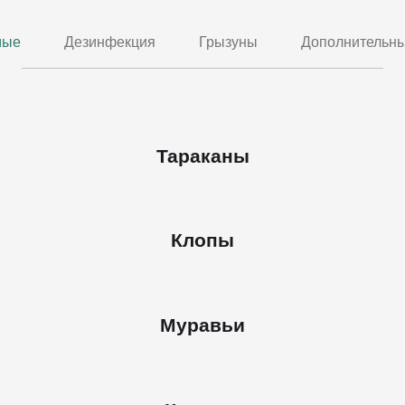
мые
Дезинфекция
Грызуны
Дополнительны
Тараканы
Клопы
Муравьи