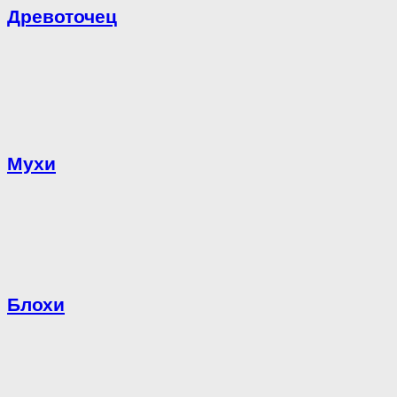
Древоточец
Мухи
Блохи