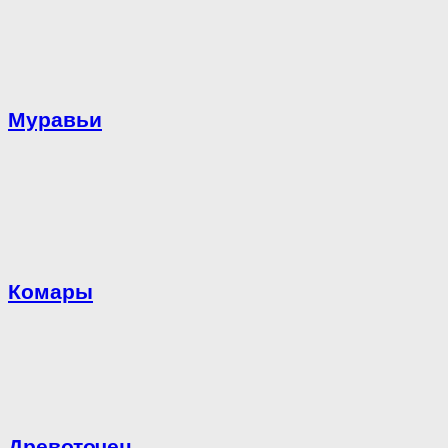
Муравьи
Комары
Древоточец