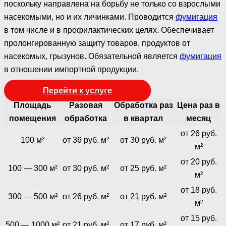
поскольку направлена на борьбу не только со взрослыми
насекомыми, но и их личинками. Проводится
фумигация
в том числе и в профилактических целях. Обеспечивает
пролонгированную защиту товаров, продуктов от
насекомых, грызунов. Обязательной является
фумигация
в отношении импортной продукции.
Перейти к услуге
Площадь
Разовая
Обработка раз
Цена раз в
помещения
обработка
в квартал
месяц
от 26 руб.
100 м²
от 36 руб. м²
от 30 руб. м²
м²
от 20 руб.
100 — 300 м²
от 30 руб. м²
от 25 руб. м²
м²
от 18 руб.
300 — 500 м²
от 26 руб. м²
от 21 руб. м²
м²
от 15 руб.
500 — 1000 м²
от 21 руб. м²
от 17 руб. м²