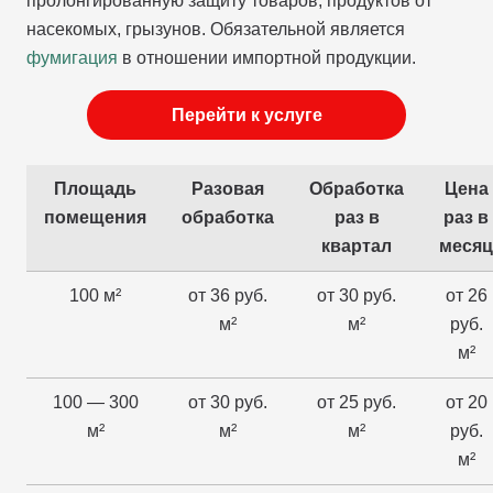
пролонгированную защиту товаров, продуктов от
насекомых, грызунов. Обязательной является
фумигация
в отношении импортной продукции.
Перейти к услуге
Площадь
Разовая
Обработка
Цена
помещения
обработка
раз в
раз в
квартал
месяц
100 м²
от 36 руб.
от 30 руб.
от 26
м²
м²
руб.
м²
100 — 300
от 30 руб.
от 25 руб.
от 20
м²
м²
м²
руб.
м²