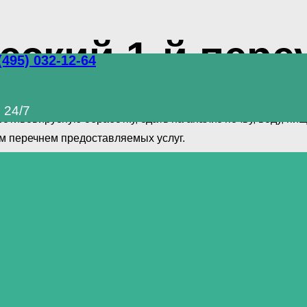
ский 1-й пере
(495) 032-12-64
чаете полный комплекс услуг по уничтожению грызунов, та
 24/7
отивовирусную обработку, сдать на анализ почву, воду, п
м перечнем предоставляемых услуг.