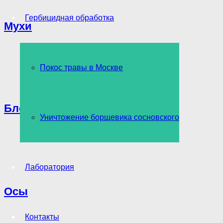
Гербицидная обработка
Мухи
Покос травы в Москве
Блохи
Уничтожение борщевика сосновского
Лаборатория
Осы
Контакты