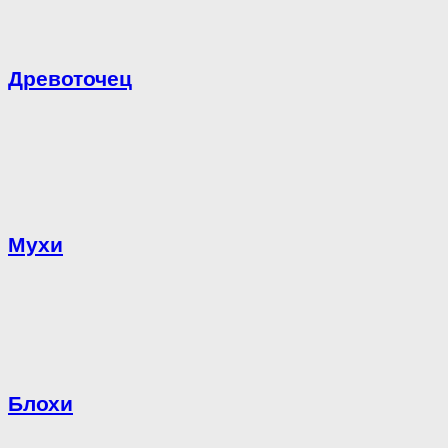
Древоточец
Мухи
Блохи