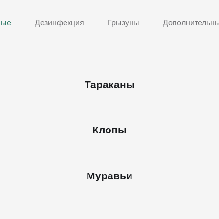
мые
Дезинфекция
Грызуны
Дополнительны
Тараканы
Клопы
Муравьи