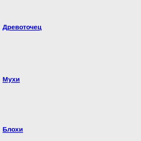
Древоточец
Мухи
Блохи