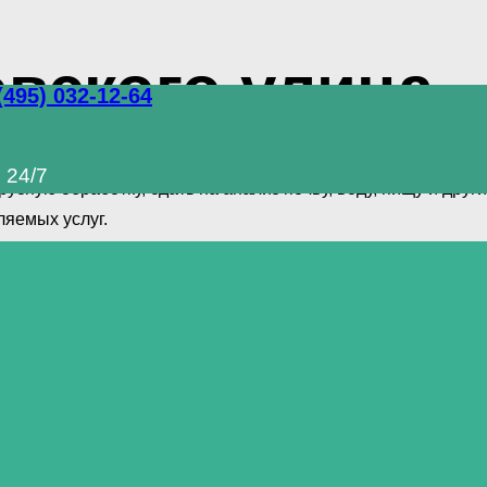
вского улица
(495) 032-12-64
полный комплекс услуг по уничтожению грызунов, таракано
 24/7
сную обработку, сдать на анализ почву, воду, пищу и др
яемых услуг.