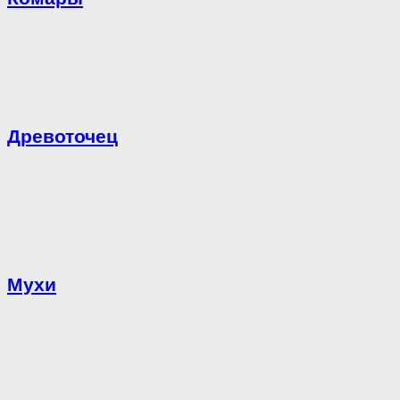
Древоточец
Мухи