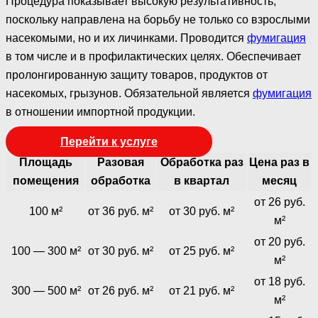
Процедура показывает высокую результативность,
поскольку направлена на борьбу не только со взрослыми
насекомыми, но и их личинками. Проводится
фумигация
в том числе и в профилактических целях. Обеспечивает
пролонгированную защиту товаров, продуктов от
насекомых, грызунов. Обязательной является
фумигация
в отношении импортной продукции.
Перейти к услуге
Площадь
Разовая
Обработка раз
Цена раз в
помещения
обработка
в квартал
месяц
от 26 руб.
100 м²
от 36 руб. м²
от 30 руб. м²
м²
от 20 руб.
100 — 300 м²
от 30 руб. м²
от 25 руб. м²
м²
от 18 руб.
300 — 500 м²
от 26 руб. м²
от 21 руб. м²
м²