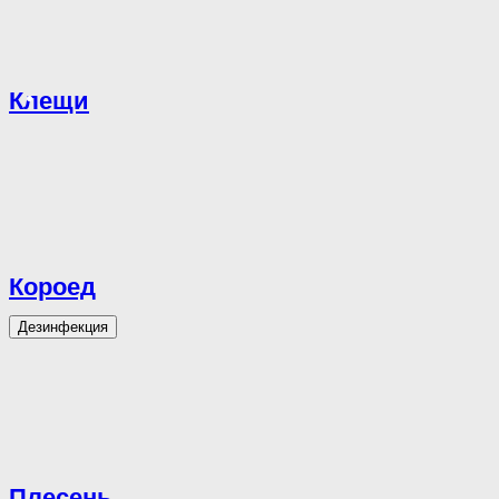
Клещи
Короед
Дезинфекция
Плесень