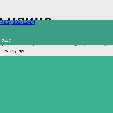
я улица
(495) 032-12-64
 комплекс услуг по уничтожению грызунов, тараканов и д
 24/7
сную обработку, сдать на анализ почву, воду, пищу и дру
яемых услуг.