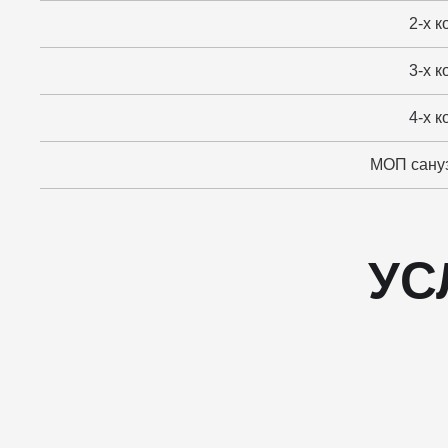
2-х к
3-х к
4-х к
МОП сануз
УС