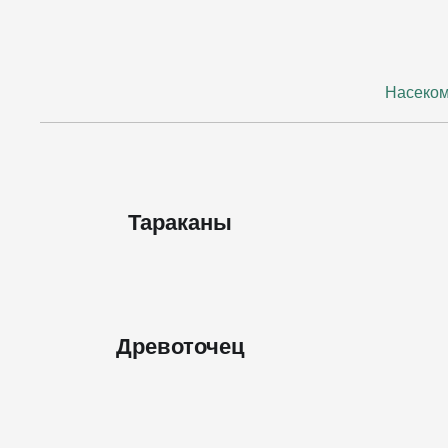
Насеко
Тараканы
Древоточец