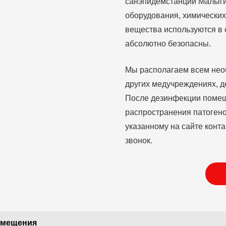
санэпидемстанции Малыги
оборудования, химических
вещества используются в с
абсолютно безопасны.
Мы располагаем всем нео
других медучреждениях, д
После дезинфекции помещ
распространения патогено
указанному на сайте конт
звонок.
омещения