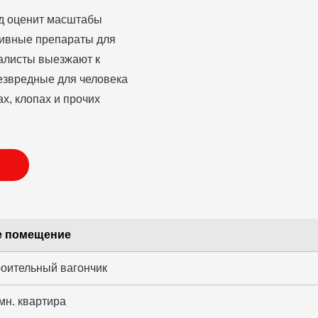
зд оценит масштабы
тивные препараты для
алисты выезжают к
езвредные для человека
х, клопах и прочих
 помещение
роительный вагончик
мн. квартира