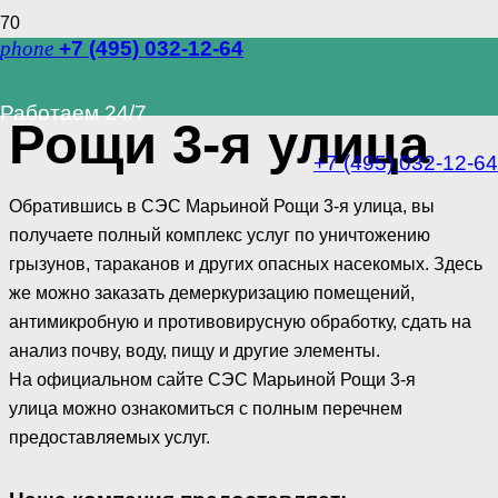
phone
+7 (495) 032-12-64
СЭС Марьиной
Работаем 24/7
Рощи 3-я улица
+7 (495) 032-12-64
Обратившись в СЭС Марьиной Рощи 3-я улица, вы
получаете полный комплекс услуг по уничтожению
грызунов, тараканов и других опасных насекомых. Здесь
же можно заказать демеркуризацию помещений,
антимикробную и противовирусную обработку, сдать на
анализ почву, воду, пищу и другие элементы.
На официальном сайте СЭС Марьиной Рощи 3-я
улица можно ознакомиться с полным перечнем
предоставляемых услуг.