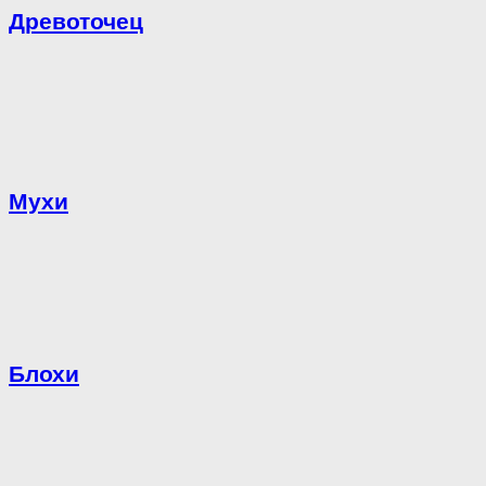
Древоточец
Мухи
Блохи