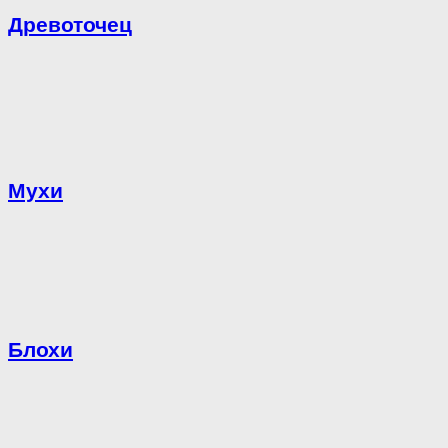
Древоточец
Мухи
Блохи