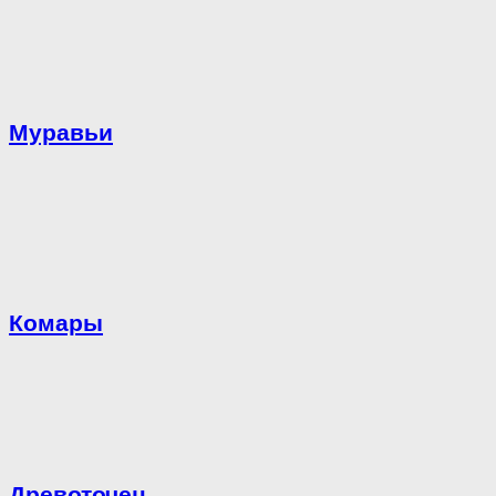
Муравьи
Комары
Древоточец