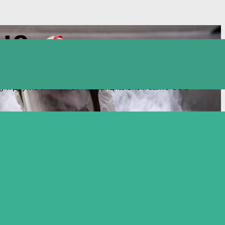
ца
канов и других опасных насекомых. Здесь же можно
ищу и другие элементы. На официальном сайте СЭС