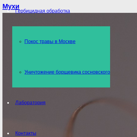
Мухи
Гербицидная обработка
Покос травы в Москве
Уничтожение борщевика сосновского
Лаборатория
Контакты