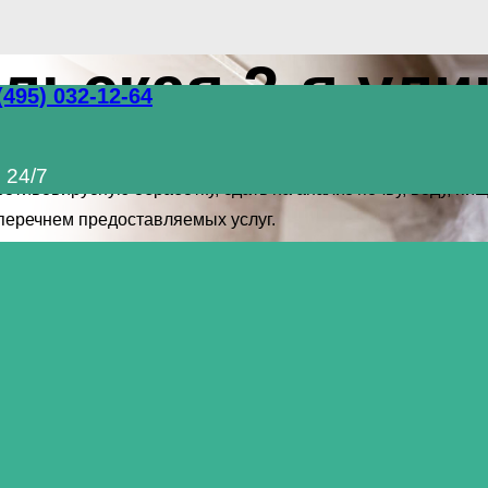
ьская 2-я ули
(495) 032-12-64
ете полный комплекс услуг по уничтожению грызунов, тара
 24/7
отивовирусную обработку, сдать на анализ почву, воду, п
перечнем предоставляемых услуг.