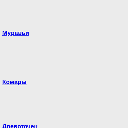
Муравьи
Комары
Древоточец