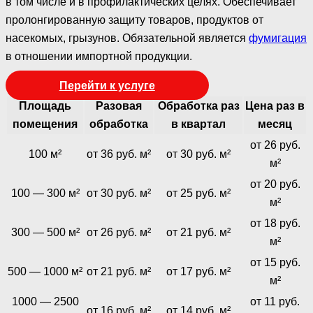
в том числе и в профилактических целях. Обеспечивает
пролонгированную защиту товаров, продуктов от
насекомых, грызунов. Обязательной является
фумигация
в отношении импортной продукции.
Перейти к услуге
Площадь
Разовая
Обработка раз
Цена раз в
помещения
обработка
в квартал
месяц
от 26 руб.
100 м²
от 36 руб. м²
от 30 руб. м²
м²
от 20 руб.
100 — 300 м²
от 30 руб. м²
от 25 руб. м²
м²
от 18 руб.
300 — 500 м²
от 26 руб. м²
от 21 руб. м²
м²
от 15 руб.
500 — 1000 м²
от 21 руб. м²
от 17 руб. м²
м²
1000 — 2500
от 11 руб.
от 16 руб. м²
от 14 руб. м²