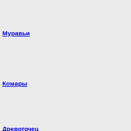
Муравьи
Комары
Древоточец