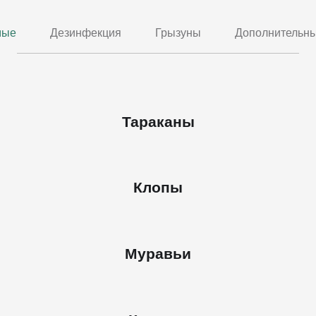
мые
Дезинфекция
Грызуны
Дополнительны
Тараканы
Клопы
Муравьи