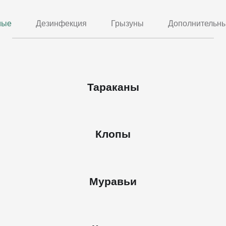
мые
Дезинфекция
Грызуны
Дополнительны
Тараканы
Клопы
Муравьи