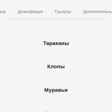
мые
Дезинфекция
Грызуны
Дополнительны
Тараканы
Клопы
Муравьи