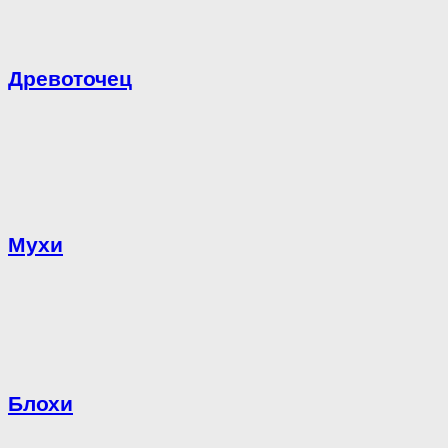
Древоточец
Мухи
Блохи