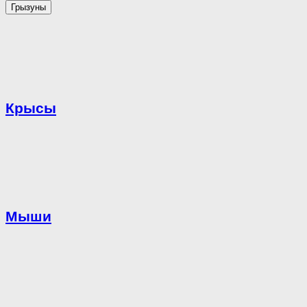
Грызуны
Крысы
Мыши