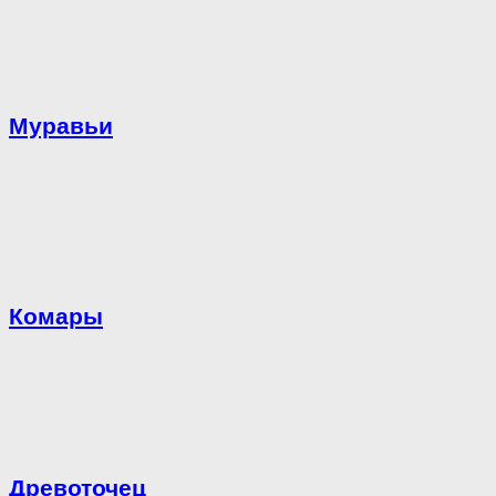
Муравьи
Комары
Древоточец