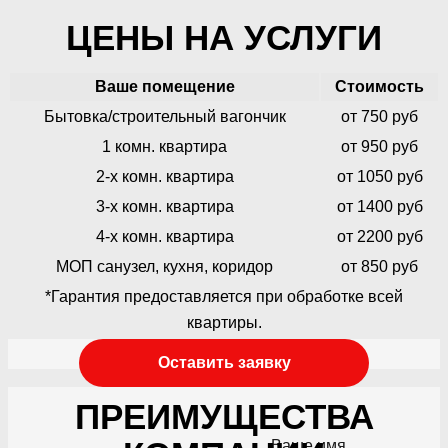
ЦЕНЫ НА УСЛУГИ
Ваше помещение
Стоимость
Бытовка/строительный вагончик
от 750 руб
1 комн. квартира
от 950 руб
2-х комн. квартира
от 1050 руб
3-х комн. квартира
от 1400 руб
4-х комн. квартира
от 2200 руб
МОП санузел, кухня, коридор
от 850 руб
*Гарантия предоставляется при обработке всей
квартиры.
Оставить заявку
ПРЕИМУЩЕСТВА
Ваше имя