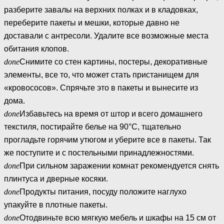
разберите завалы на верхних полках и в кладовках,
переберите пакеты и мешки, которые давно не
доставали с антресоли. Удалите все возможные места
обитания клопов.
done
Снимите со стен картины, постеры, декоративные
элементы, все то, что может стать пристанищем для
«кровососов». Спрячьте это в пакеты и вынесите из
дома.
done
Избавьтесь на время от штор и всего домашнего
текстиля, постирайте белье на 90°С, тщательно
прогладьте горячим утюгом и уберите все в пакеты. Так
же поступите и с постельными принадлежностями.
done
При сильном заражении комнат рекомендуется снять
плинтуса и дверные косяки.
done
Продукты питания, посуду положите наглухо
упакуйте в плотные пакеты.
done
Отодвиньте всю мягкую мебель и шкафы на 15 см от