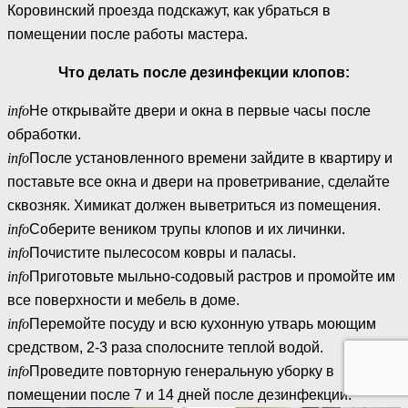
Коровинский проезда подскажут, как убраться в
помещении после работы мастера.
Что делать после дезинфекции клопов:
info
Не открывайте двери и окна в первые часы после
обработки.
info
После установленного времени зайдите в квартиру и
поставьте все окна и двери на проветривание, сделайте
сквозняк. Химикат должен выветриться из помещения.
info
Соберите веником трупы клопов и их личинки.
info
Почистите пылесосом ковры и паласы.
info
Приготовьте мыльно-содовый растров и промойте им
все поверхности и мебель в доме.
info
Перемойте посуду и всю кухонную утварь моющим
средством, 2-3 раза сполосните теплой водой.
info
Проведите повторную генеральную уборку в
помещении после 7 и 14 дней после дезинфекции.