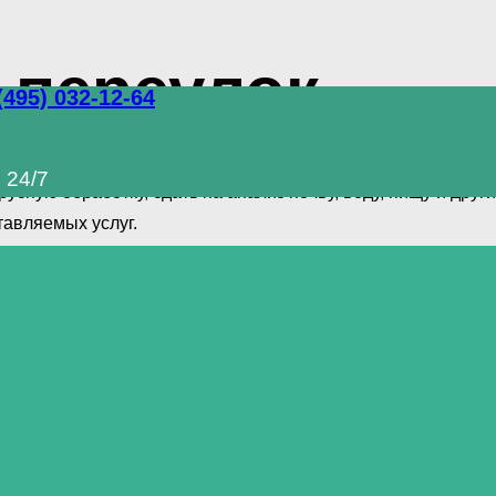
 переулок
(495) 032-12-64
ный комплекс услуг по уничтожению грызунов, тараканов и
 24/7
сную обработку, сдать на анализ почву, воду, пищу и дру
авляемых услуг.