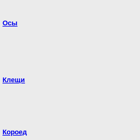
Осы
Клещи
Короед