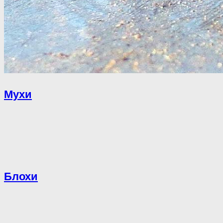
Мухи
Блохи