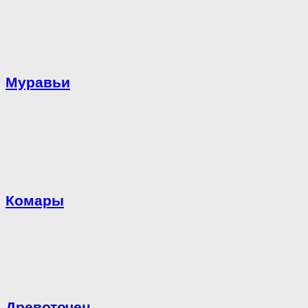
Муравьи
Комары
Древоточец