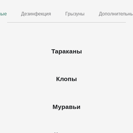
мые
Дезинфекция
Грызуны
Дополнительны
Тараканы
Клопы
Муравьи