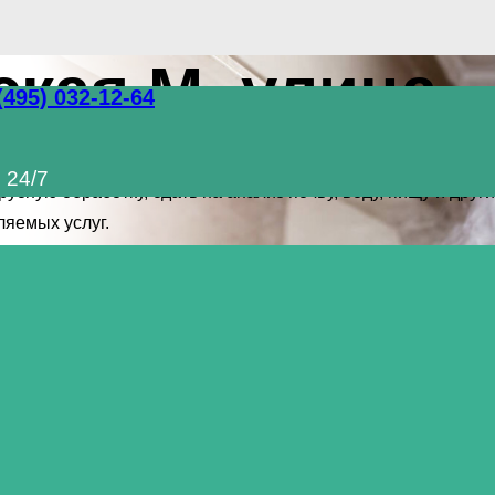
кая М. улица
(495) 032-12-64
полный комплекс услуг по уничтожению грызунов, таракано
 24/7
сную обработку, сдать на анализ почву, воду, пищу и дру
яемых услуг.