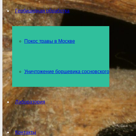
Гербицидная обработка
Покос травы в Москве
Уничтожение борщевика сосновского
Лаборатория
Контакты