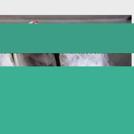
в и других опасных насекомых. Здесь же можно заказать
гие элементы. На официальном сайте СЭС Ботаническая М.