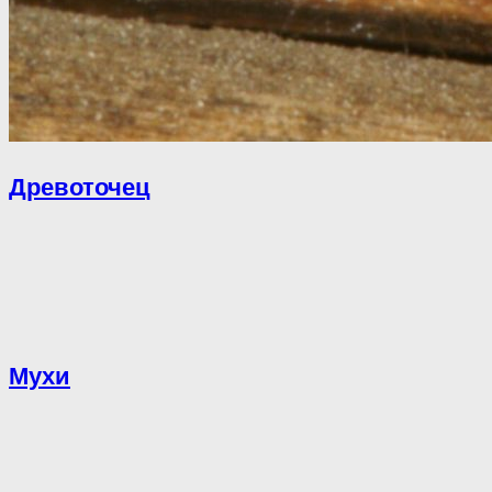
Древоточец
Мухи