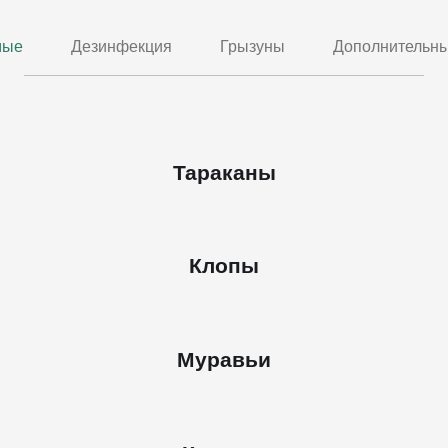
мые
Дезинфекция
Грызуны
Дополнительны
Тараканы
Клопы
Муравьи