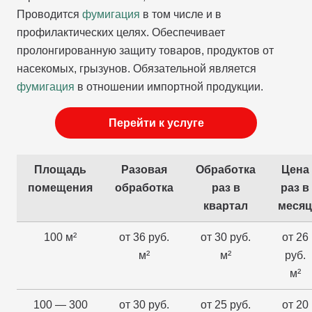
Проводится
фумигация
в том числе и в
профилактических целях. Обеспечивает
пролонгированную защиту товаров, продуктов от
насекомых, грызунов. Обязательной является
фумигация
в отношении импортной продукции.
Перейти к услуге
Площадь
Разовая
Обработка
Цена
помещения
обработка
раз в
раз в
квартал
месяц
100 м²
от 36 руб.
от 30 руб.
от 26
м²
м²
руб.
м²
100 — 300
от 30 руб.
от 25 руб.
от 20