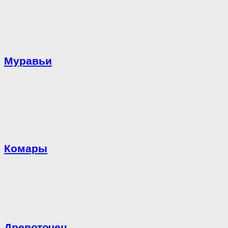
Муравьи
Комары
Древоточец