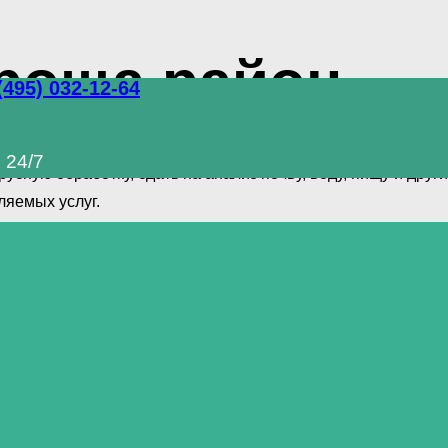
роща район
(495) 032-12-64
лный комплекс услуг по уничтожению грызунов, тараканов 
 24/7
сную обработку, сдать на анализ почву, воду, пищу и др
ляемых услуг.