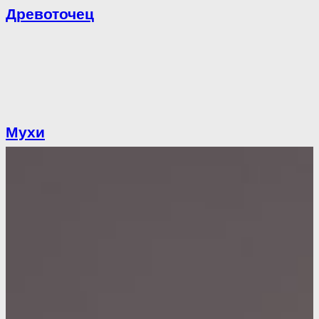
Древоточец
Мухи