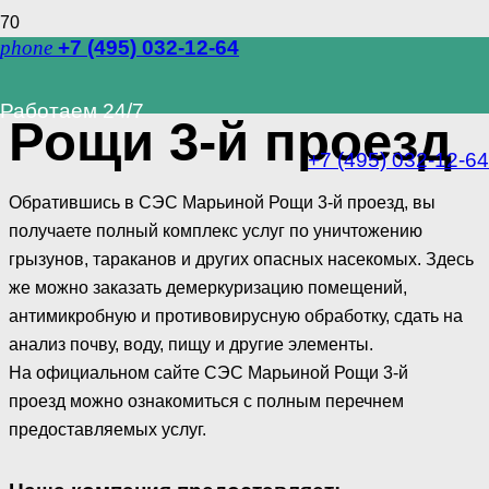
phone
+7 (495) 032-12-64
СЭС Марьиной
Работаем 24/7
Рощи 3-й проезд
+7 (495) 032-12-64
Обратившись в СЭС Марьиной Рощи 3-й проезд, вы
получаете полный комплекс услуг по уничтожению
грызунов, тараканов и других опасных насекомых. Здесь
же можно заказать демеркуризацию помещений,
антимикробную и противовирусную обработку, сдать на
анализ почву, воду, пищу и другие элементы.
На официальном сайте СЭС Марьиной Рощи 3-й
проезд можно ознакомиться с полным перечнем
предоставляемых услуг.