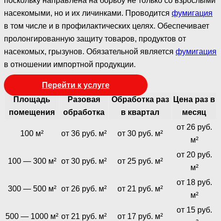
поскольку направлена на борьбу не только со взрослыми
насекомыми, но и их личинками. Проводится
фумигация
в том числе и в профилактических целях. Обеспечивает
пролонгированную защиту товаров, продуктов от
насекомых, грызунов. Обязательной является
фумигация
в отношении импортной продукции.
Перейти к услуге
Площадь
Разовая
Обработка раз
Цена раз в
помещения
обработка
в квартал
месяц
от 26 руб.
100 м²
от 36 руб. м²
от 30 руб. м²
м²
от 20 руб.
100 — 300 м²
от 30 руб. м²
от 25 руб. м²
м²
от 18 руб.
300 — 500 м²
от 26 руб. м²
от 21 руб. м²
м²
от 15 руб.
500 — 1000 м²
от 21 руб. м²
от 17 руб. м²