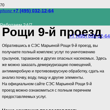
phone
+7 (495) 032-12-64
СЭС Марьиной
Работаем 24/7
Рощи 9-й проезд
+7 (495) 032-12-64
Обратившись в СЭС Марьиной Рощи 9-й проезд, вы
получаете полный комплекс услуг по уничтожению
грызунов, тараканов и других опасных насекомых. Здесь
же можно заказать демеркуризацию помещений,
антимикробную и противовирусную обработку, сдать на
анализ почву, воду, пищу и другие элементы.
На официальном сайте СЭС Марьиной Рощи 9-й
проезд можно ознакомиться с полным перечнем
предоставляемых услуг.