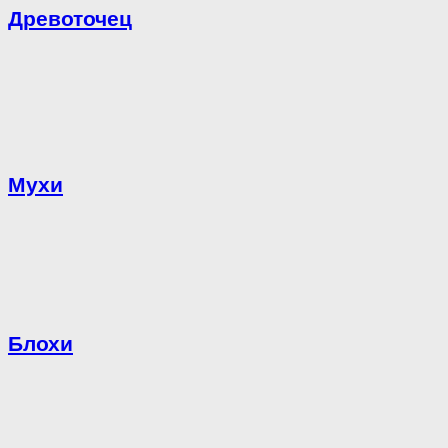
Древоточец
Мухи
Блохи