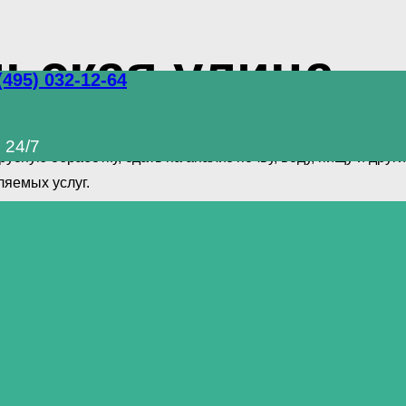
ьская улица
(495) 032-12-64
олный комплекс услуг по уничтожению грызунов, тараканов
 24/7
сную обработку, сдать на анализ почву, воду, пищу и др
яемых услуг.