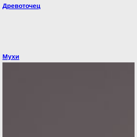
Древоточец
Мухи