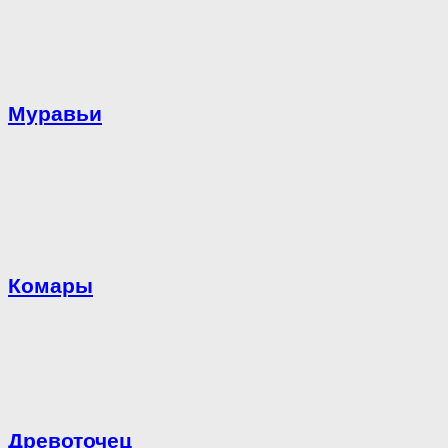
Муравьи
Комары
Древоточец