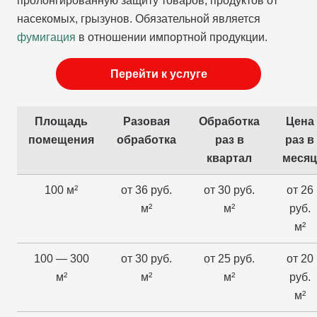
пролонгированную защиту товаров, продуктов от
насекомых, грызунов. Обязательной является
фумигация
в отношении импортной продукции.
Перейти к услуге
Площадь
Разовая
Обработка
Цена
помещения
обработка
раз в
раз в
квартал
месяц
100 м²
от 36 руб.
от 30 руб.
от 26
м²
м²
руб.
м²
100 — 300
от 30 руб.
от 25 руб.
от 20
м²
м²
м²
руб.
м²