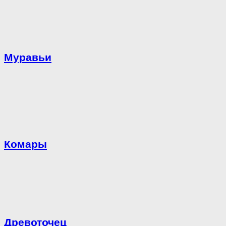
Муравьи
Комары
Древоточец