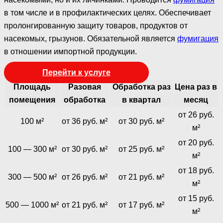
в том числе и в профилактических целях. Обеспечивает
пролонгированную защиту товаров, продуктов от
насекомых, грызунов. Обязательной является
фумигация
в отношении импортной продукции.
Перейти к услуге
Площадь
Разовая
Обработка раз
Цена раз в
помещения
обработка
в квартал
месяц
от 26 руб.
100 м²
от 36 руб. м²
от 30 руб. м²
м²
от 20 руб.
100 — 300 м²
от 30 руб. м²
от 25 руб. м²
м²
от 18 руб.
300 — 500 м²
от 26 руб. м²
от 21 руб. м²
м²
от 15 руб.
500 — 1000 м²
от 21 руб. м²
от 17 руб. м²
м²