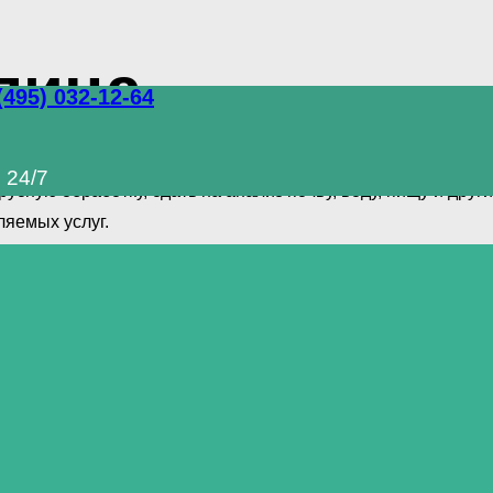
лица
(495) 032-12-64
омплекс услуг по уничтожению грызунов, тараканов и друг
 24/7
сную обработку, сдать на анализ почву, воду, пищу и др
яемых услуг.