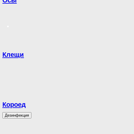
Осы
Клещи
Короед
Дезинфекция