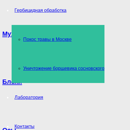
Гербицидная обработка
Мухи
Покос травы в Москве
Уничтожение борщевика сосновского
Блохи
Лаборатория
Контакты