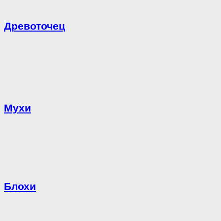
Древоточец
Мухи
Блохи