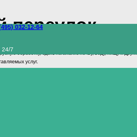
й переулок
(495) 032-12-64
лный комплекс услуг по уничтожению грызунов, тараканов 
 24/7
сную обработку, сдать на анализ почву, воду, пищу и дру
авляемых услуг.