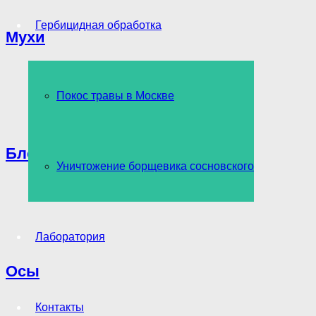
Гербицидная обработка
Мухи
Покос травы в Москве
Блохи
Уничтожение борщевика сосновского
Лаборатория
Осы
Контакты